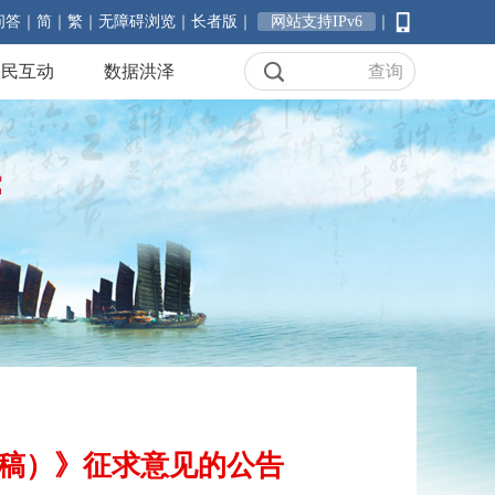
问答
｜
简
｜
繁
｜
无障碍浏览
｜
长者版
｜
网站支持IPv6
｜
政民互动
数据洪泽
稿）》征求意见的公告