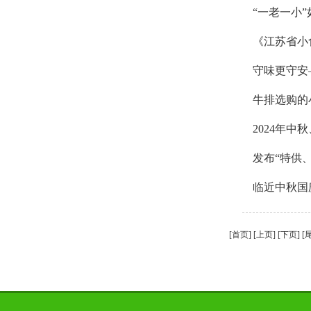
“一老一小
《江苏省小
守味更守安
牛排选购的
2024年
发布“特供
临近中秋国
[首页] [上页] [
下页
] [